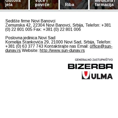
Gotova
Voće i
Medicina i
jela
povrće
Riba
farmacija
Sedište firme Novi Banovci
Zemunska 42, 22304 Novi Banovci, Srbija, Telefon: +381
(0) 22 801 005 Fax: +381 (0) 22 801 006
Poslovna jedinica Novi Sad
Kornelija Stankovića 29, 21000 Novi Sad, Srbija, Telefon:
+381 (0) 63 377 743 Kontaktirajte nas Email:
office@sun-
dunav.rs
Website:
http://www.sun-dunav.rs