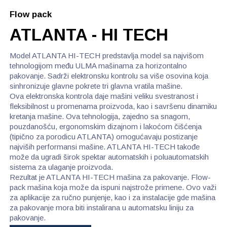
Flow pack
ATLANTA - HI TECH
Model ATLANTA HI-TECH predstavlja model sa najvišom
tehnologijom među ULMA mašinama za horizontalno
pakovanje. Sadrži elektronsku kontrolu sa više osovina koja
sinhronizuje glavne pokrete tri glavna vratila mašine.
Ova elektronska kontrola daje mašini veliku svestranost i
fleksibilnost u promenama proizvoda, kao i savršenu dinamiku
kretanja mašine. Ova tehnologija, zajedno sa snagom,
pouzdanošću, ergonomskim dizajnom i lakoćom čišćenja
(tipično za porodicu ATLANTA) omogućavaju postizanje
najviših performansi mašine. ATLANTA HI-TECH takođe
može da ugradi širok spektar automatskih i poluautomatskih
sistema za ulaganje proizvoda.
Rezultat je ATLANTA HI-TECH mašina za pakovanje. Flow-
pack mašina koja može da ispuni najstrože primene. Ovo važi
za aplikacije za ručno punjenje, kao i za instalacije gde mašina
za pakovanje mora biti instalirana u automatsku liniju za
pakovanje.