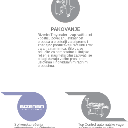
PAKOVANJE
Bizerba Traysealer - zaptivači tacni
- postižu povećanu efikasnost
procesa u prostoriji za pripremu i
značajno produžavaju svežinu i rok
trajanja namirnica. Bilo da se
odlučite za samostalno ili linijsko
rešenje: naši fleksibilni zaptivači se
prilagođavaju vašim prostornim
uslovima i individualnim radnim
procesima.
Softverska rešenja
Top Control automatske vage
prilagođena individualnim
za umeravanje sa više