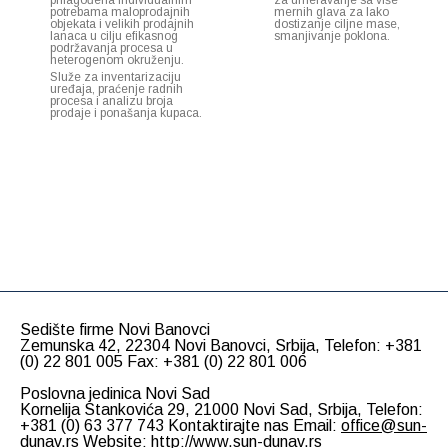
potrebama maloprodajnih
mernih glava za lako
objekata i velikih prodajnih
dostizanje ciljne mase,
lanaca u cilju efikasnog
smanjivanje poklona.
podržavanja procesa u
heterogenom okruženju.
Služe za inventarizaciju
uređaja, praćenje radnih
procesa i analizu broja
prodaje i ponašanja kupaca.
Sedište firme Novi Banovci
Zemunska 42, 22304 Novi Banovci, Srbija, Telefon: +381
(0) 22 801 005 Fax: +381 (0) 22 801 006
Poslovna jedinica Novi Sad
Kornelija Stankovića 29, 21000 Novi Sad, Srbija, Telefon:
+381 (0) 63 377 743 Kontaktirajte nas Email:
office@sun-
dunav.rs
Website:
http://www.sun-dunav.rs