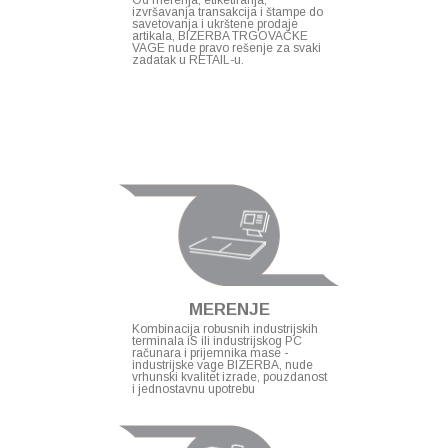
Od merenja, etiketiranja,
izvršavanja transakcija i štampe do
savetovanja i ukrštene prodaje
artikala, BIZERBA TRGOVAČKE
VAGE nude pravo rešenje za svaki
zadatak u RETAIL-u.
MERENJE
Kombinacija robusnih industrijskih
terminala iS ili industrijskog PC
računara i prijemnika mase -
industrijske vage BIZERBA, nude
vrhunski kvalitet izrade, pouzdanost
i jednostavnu upotrebu