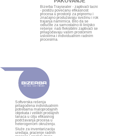
PAKOVANJE
Bizerba Traysealer - zaptivači tacni
- postižu povećanu efikasnost
procesa u prostoriji za pripremu i
značajno produžavaju svežinu i rok
trajanja namirnica. Bilo da se
odlučite za samostalno ili linijsko
rešenje: naši fleksibilni zaptivači se
prilagođavaju vašim prostornim
uslovima i individualnim radnim
procesima.
Softverska rešenja
prilagođena individualnim
potrebama maloprodajnih
objekata i velikih prodajnih
lanaca u cilju efikasnog
podržavanja procesa u
heterogenom okruženju.
Služe za inventarizaciju
uređaja, praćenje radnih