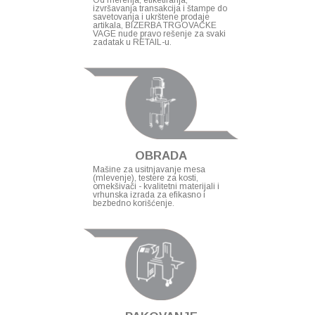
Od merenja, etiketiranja,
izvršavanja transakcija i štampe do
savetovanja i ukrštene prodaje
artikala, BIZERBA TRGOVAČKE
VAGE nude pravo rešenje za svaki
zadatak u RETAIL-u.
OBRADA
Mašine za usitnjavanje mesa
(mlevenje), testere za kosti,
omekšivači - kvalitetni materijali i
vrhunska izrada za efikasno i
bezbedno korišćenje.