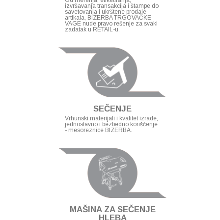
Od merenja, etiketiranja,
izvršavanja transakcija i štampe do
savetovanja i ukrštene prodaje
artikala, BIZERBA TRGOVAČKE
VAGE nude pravo rešenje za svaki
zadatak u RETAIL-u.
SEČENJE
Vrhunski materijali i kvalitet izrade,
jednostavno i bezbedno korišćenje
- mesoreznice BIZERBA.
MAŠINA ZA SEČENJE
HLEBA