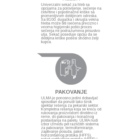
Univerzalni sekač za hleb sa
opcijama za polovljenje, sečenje na
četvrtine i pojedinačne kriške sa
promenljivom debljinom odreska.
Sa B100, dugačka i okrugla vekna
hleba može biti isečena precizno i
veoma higijenski pošto proces
sečenja ne podrazumeva prisustvo
ulja. Sekač poseduje opciju da se
debljina kriške podesi shodno želji
kupca.
PAKOVANJE
ULMA je ponosno jedini dobavljač
sposoban da ponudi tako širok
spektar rešenja za pekarski sektor.
Kompletna rešenja koja se kreću od
rukovanja proizvodom direktno iz
rerne, do pakovanja i konačnog
postavljanja na paletu. ULMA nudi
izbor između pet različitih sistema
za pakovanje, termoformiranje,
zaptivanje posuda, paket
horizontalnog protoka (HFFS),