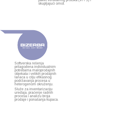
paket vertikalnog protoka (VFFS) i
skupljajući omot.
Softverska rešenja
prilagođena individualnim
potrebama maloprodajnih
objekata i velikih prodajnih
lanaca u cilju efikasnog
podržavanja procesa u
heterogenom okruženju.
Služe za inventarizaciju
uređaja, praćenje radnih
procesa i analizu broja
prodaje i ponašanja kupaca.