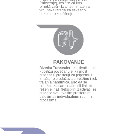
(mlevenje), testere za kosti,
omekšivači - kvalitetni materijali i
vrhunska izrada za efikasno i
bezbedno korišćenje.
PAKOVANJE
Bizerba Traysealer - zaptivači tacni
- postižu povećanu efikasnost
procesa u prostoriji za pripremu i
značajno produžavaju svežinu i rok
trajanja namirnica. Bilo da se
odlučite za samostalno ili linijsko
rešenje: naši fleksibilni zaptivači se
prilagođavaju vašim prostornim
uslovima i individualnim radnim
procesima.