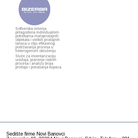
Softverska rešenja
prilagođena individualnim
potrebama maloprodajnih
objekata i velikih prodajnih
lanaca u cilju efikasnog
podržavanja procesa u
heterogenom okruženju.
Služe za inventarizaciju
uređaja, praćenje radnih
procesa i analizu broja
prodaje i ponašanja kupaca.
Sedište firme Novi Banovci