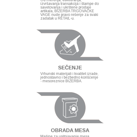
Od merenja, etiketiranja,
izvršavanja transakcija i štampe do
savetovanja i ukrštene prodaje
artikala, BIZERBA TRGOVAČKE
VAGE nude pravo rešenje za svaki
zadatak u RETAIL-u.
SEČENJE
Vrhunski materijali i kvalitet izrade,
jednostavno i bezbedno korišćenje
- mesoreznice BIZERBA.
OBRADA MESA
Mašine za usitnjavanje mesa